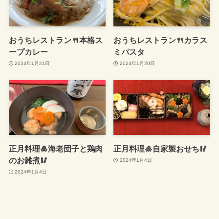
おうちレストラン🍴本格ス
おうちレストラン🍴カラス
ープカレー
ミパスタ
2024年1月21日
2024年1月20日
正月料理🎍海老団子と鶏肉
正月料理🎍自家製おせち🥢
のお雑煮🥢
2024年1月4日
2024年1月4日