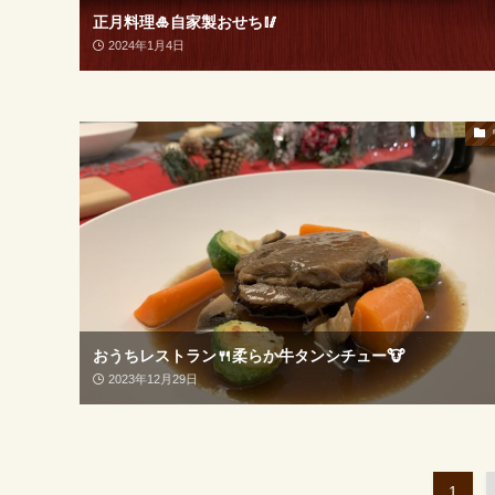
正月料理🎍自家製おせち🥢
2024年1月4日
おうちレストラン🍴柔らか牛タンシチュー🐮
2023年12月29日
1