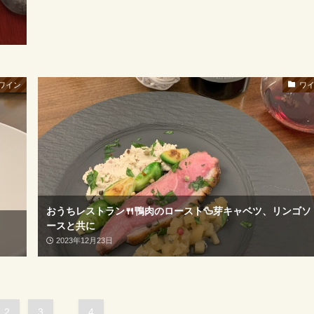
ワイン
ワ
おうちレストラン🍴鴨肉のロースト🦆芽キャベツ、リンゴソ
ースと共に
2023年12月23日
2
3
...
4