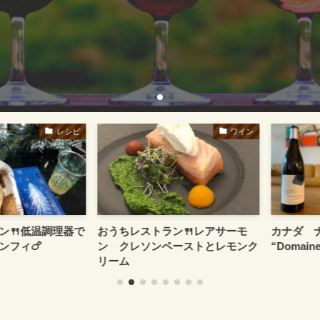
レシピ
ワイン
低温調理器で
おうちレストラン🍴レアサーモ
カナダ ナイ
ィ🍗
ン クレソンペーストとレモンク
“Domaine Qu
リーム