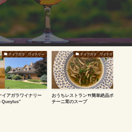
ナイアガラ ワイナリー
ナイアガラ ワイナリー
アガラワイナリー
おうちレストラン🍴簡単絶品ポル
柔らか
eylus”
チーニ茸のスープ
共に