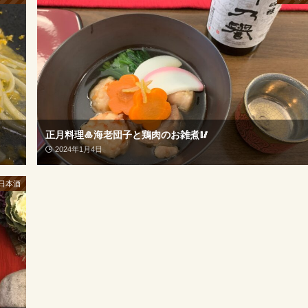
正月料理🎍海老団子と鶏肉のお雑煮🥢
2024年1月4日
日本酒