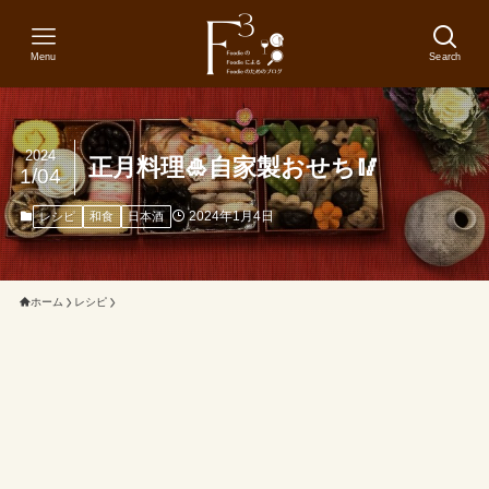
Menu
Search
2024
正月料理🎍自家製おせち🥢
1/04
2024年1月4日
レシピ
和食
日本酒
ホーム
レシピ