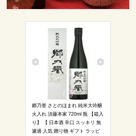
郷乃誉 さとのほまれ 純米大吟醸 
火入れ 須藤本家 720ml 瓶 【箱入
り】 【 日本酒 辛口 スッキリ 無
濾過 人気 贈り物 ギフト ラッピ