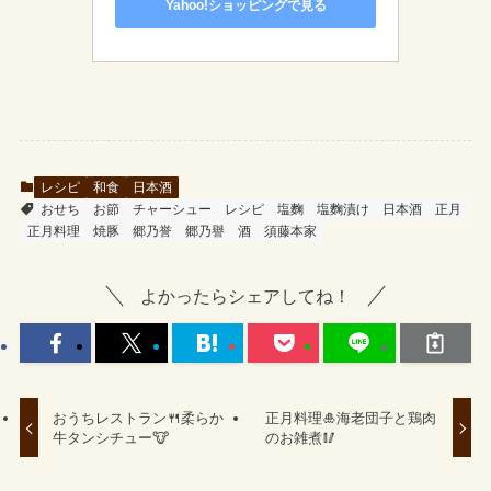
Yahoo!ショッピングで見る
レシピ
和食
日本酒
おせち
お節
チャーシュー
レシピ
塩麴
塩麴漬け
日本酒
正月
正月料理
焼豚
郷乃誉
郷乃譽
酒
須藤本家
よかったらシェアしてね！
おうちレストラン🍴柔らか
正月料理🎍海老団子と鶏肉
牛タンシチュー🐮
のお雑煮🥢