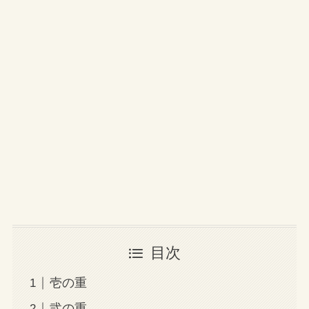
目次
壱の重
弐の重