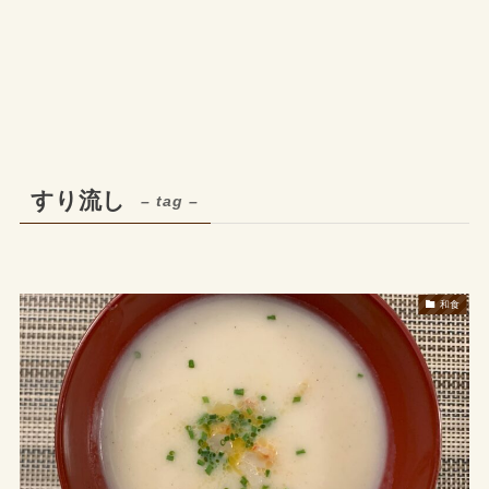
すり流し
– tag –
和食