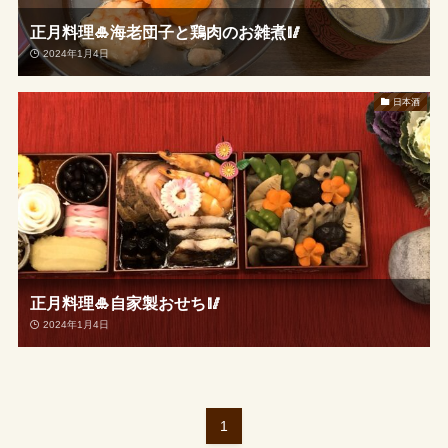
正月料理🎍海老団子と鶏肉のお雑煮🥢
2024年1月4日
日本酒
正月料理🎍自家製おせち🥢
2024年1月4日
1