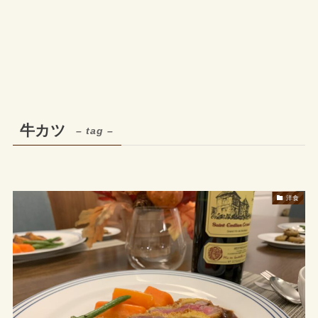
牛カツ
– tag –
洋食