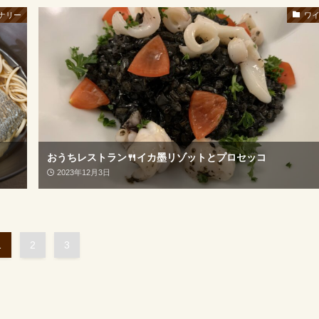
ナリー
ワ
おうちレストラン🍴イカ墨リゾットとプロセッコ
2023年12月3日
1
2
3