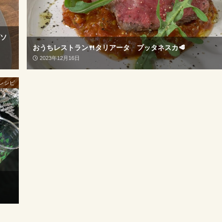
ゴソ
おうちレストラン🍴タリアータ プッタネスカ🥩
2023年12月16日
レシピ